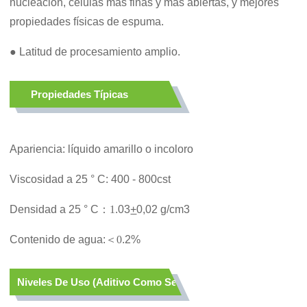
nucleación, células más finas y más abiertas, y mejores
propiedades físicas de espuma.
● Latitud de procesamiento amplio.
Propiedades Típicas
Apariencia: líquido amarillo o incoloro
Viscosidad a 25 ° C: 400 - 800cst
Densidad a 25 ° C
：
1
.03
+
0,02 g/cm3
Contenido de agua:
＜
0
.2%
Niveles De Uso (aditivo Como Se Suministra)