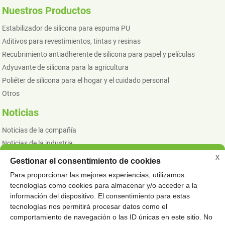
Nuestros Productos
Estabilizador de silicona para espuma PU
Aditivos para revestimientos, tintas y resinas
Recubrimiento antiadherente de silicona para papel y películas
Adyuvante de silicona para la agricultura
Poliéter de silicona para el hogar y el cuidado personal
Otros
Noticias
Noticias de la compañía
Noticias de la industria
X
Gestionar el consentimiento de cookies
Para proporcionar las mejores experiencias, utilizamos
© COPYRIGHT - 2010 - 2023: TODOS LOS DERECHOS RESERVADOS.
tecnologías como cookies para almacenar y/o acceder a la
PRODUCTOS CALIENTES
MAPA DEL SITIO
ESPECIAL
-
-
información del dispositivo. El consentimiento para estas
MODIFICADOR DE RESINA DE SILICONA TPU
FLUIDO DE SILICONA
,
,
tecnologías nos permitirá procesar datos como el
comportamiento de navegación o las ID únicas en este sitio. No
ESPARCIDOR NO IÓNICO PEGATINA
,