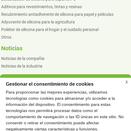
Aditivos para revestimientos, tintas y resinas
Recubrimiento antiadherente de silicona para papel y películas
Adyuvante de silicona para la agricultura
Poliéter de silicona para el hogar y el cuidado personal
Otros
Noticias
Noticias de la compañía
Noticias de la industria
X
Gestionar el consentimiento de cookies
© COPYRIGHT - 2010 - 2023: TODOS LOS DERECHOS RESERVADOS.
Para proporcionar las mejores experiencias, utilizamos
PRODUCTOS CALIENTES
MAPA DEL SITIO
ESPECIAL
-
-
tecnologías como cookies para almacenar y/o acceder a la
ADITIVOS PARA TINTAS DE EMBALAJE
ANTIADHESIÓN
,
,
información del dispositivo. El consentimiento para estas
ADITIVOS PARA REVESTIMIENTOS ARQUITECTÓNICOS A BASE DE
tecnologías nos permitirá procesar datos como el
comportamiento de navegación o las ID únicas en este sitio. No
AGUA
consentir o retirar el consentimiento puede afectar
ADITIVOS DE SILICONA PARA BOLSAS DE DOCUMENTOS
,
,
negativamente ciertas características y funciones.