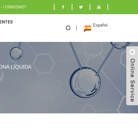
 - 17398029827
ENTES
Español
ONA LÍQUIDA